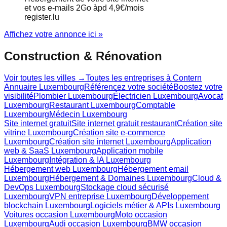
et vos e-mails 2Go àpd 4,9€/mois
register.lu
Affichez votre annonce ici »
Construction & Rénovation
Voir toutes les villes →
Toutes les entreprises à
Contern
Annuaire Luxembourg
Référencez votre société
Boostez votre
visibilité
Plombier Luxembourg
Électricien Luxembourg
Avocat
Luxembourg
Restaurant Luxembourg
Comptable
Luxembourg
Médecin Luxembourg
Site internet gratuit
Site internet gratuit restaurant
Création site
vitrine Luxembourg
Création site e-commerce
Luxembourg
Création site internet Luxembourg
Application
web & SaaS Luxembourg
Application mobile
Luxembourg
Intégration & IA Luxembourg
Hébergement web Luxembourg
Hébergement email
Luxembourg
Hébergement & Domaines Luxembourg
Cloud &
DevOps Luxembourg
Stockage cloud sécurisé
Luxembourg
VPN entreprise Luxembourg
Développement
blockchain Luxembourg
Logiciels métier & APIs Luxembourg
Voitures occasion Luxembourg
Moto occasion
Luxembourg
Audi occasion Luxembourg
BMW occasion