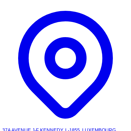
37A AVENUE J-F KENNEDY, L-1855, LUXEMBOURG