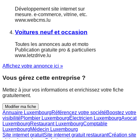
Développement site internet sur
mesure. e-commerce, vitrine, etc.
www.webcms.lu
Voitures neuf et occasion
Toutes les annonces auto et moto
Publication gratuite pro & particuliers
www.letzdrive.lu
Affichez votre annonce ici »
Vous gérez cette entreprise ?
Mettez à jour vos informations et enrichissez votre fiche
gratuitement.
Modifier ma fiche
Annuaire Luxembourg
Référencez votre société
Boostez votre
visibilité
Plombier Luxembourg
Électricien Luxembourg
Avocat
Luxembourg
Restaurant Luxembourg
Comptable
Luxembourg
Médecin Luxembourg
Site internet gratuit
Site internet gratuit restaurant
Création site