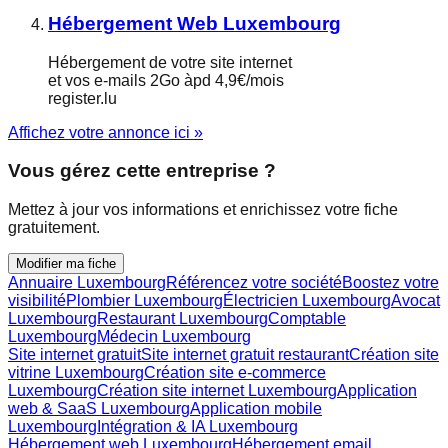
Hébergement Web Luxembourg
Hébergement de votre site internet
et vos e-mails 2Go àpd 4,9€/mois
register.lu
Affichez votre annonce ici »
Vous gérez cette entreprise ?
Mettez à jour vos informations et enrichissez votre fiche
gratuitement.
Modifier ma fiche
Annuaire Luxembourg
Référencez votre société
Boostez votre
visibilité
Plombier Luxembourg
Électricien Luxembourg
Avocat
Luxembourg
Restaurant Luxembourg
Comptable
Luxembourg
Médecin Luxembourg
Site internet gratuit
Site internet gratuit restaurant
Création site
vitrine Luxembourg
Création site e-commerce
Luxembourg
Création site internet Luxembourg
Application
web & SaaS Luxembourg
Application mobile
Luxembourg
Intégration & IA Luxembourg
Hébergement web Luxembourg
Hébergement email