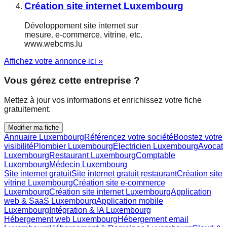
Création site internet Luxembourg
Développement site internet sur
mesure. e-commerce, vitrine, etc.
www.webcms.lu
Affichez votre annonce ici »
Vous gérez cette entreprise ?
Mettez à jour vos informations et enrichissez votre fiche
gratuitement.
Modifier ma fiche
Annuaire Luxembourg
Référencez votre société
Boostez votre
visibilité
Plombier Luxembourg
Électricien Luxembourg
Avocat
Luxembourg
Restaurant Luxembourg
Comptable
Luxembourg
Médecin Luxembourg
Site internet gratuit
Site internet gratuit restaurant
Création site
vitrine Luxembourg
Création site e-commerce
Luxembourg
Création site internet Luxembourg
Application
web & SaaS Luxembourg
Application mobile
Luxembourg
Intégration & IA Luxembourg
Hébergement web Luxembourg
Hébergement email