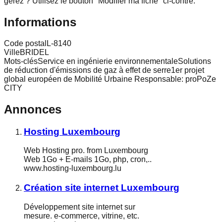
gérez ? Utilisez le bouton "Modifier ma fiche" ci-contre.
Informations
Code postal
L-8140
Ville
BRIDEL
Mots-clés
Service en ingénierie environnementaleSolutions
de réduction d'émissions de gaz à effet de serre1er projet
global européen de Mobilité Urbaine Responsable: proPoZe
CITY
Annonces
Hosting Luxembourg
Web Hosting pro. from Luxembourg
Web 1Go + E-mails 1Go, php, cron,..
www.hosting-luxembourg.lu
Création site internet Luxembourg
Développement site internet sur
mesure. e-commerce, vitrine, etc.