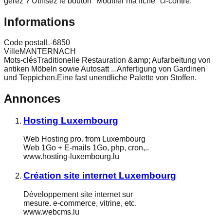
gérez ? Utilisez le bouton "Modifier ma fiche" ci-contre.
Informations
Code postal
L-6850
Ville
MANTERNACH
Mots-clés
Traditionelle Restauration &amp; Aufarbeitung von
antiken Möbeln sowie Autosatt ...Anfertigung von Gardinen
und Teppichen.Eine fast unendliche Palette von Stoffen.
Annonces
Hosting Luxembourg
Web Hosting pro. from Luxembourg
Web 1Go + E-mails 1Go, php, cron,..
www.hosting-luxembourg.lu
Création site internet Luxembourg
Développement site internet sur
mesure. e-commerce, vitrine, etc.
www.webcms.lu