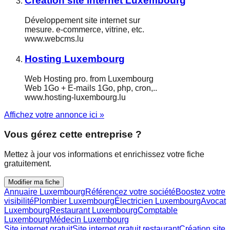
Création site internet Luxembourg
Développement site internet sur
mesure. e-commerce, vitrine, etc.
www.webcms.lu
Hosting Luxembourg
Web Hosting pro. from Luxembourg
Web 1Go + E-mails 1Go, php, cron,..
www.hosting-luxembourg.lu
Affichez votre annonce ici »
Vous gérez cette entreprise ?
Mettez à jour vos informations et enrichissez votre fiche
gratuitement.
Modifier ma fiche
Annuaire Luxembourg
Référencez votre société
Boostez votre
visibilité
Plombier Luxembourg
Électricien Luxembourg
Avocat
Luxembourg
Restaurant Luxembourg
Comptable
Luxembourg
Médecin Luxembourg
Site internet gratuit
Site internet gratuit restaurant
Création site