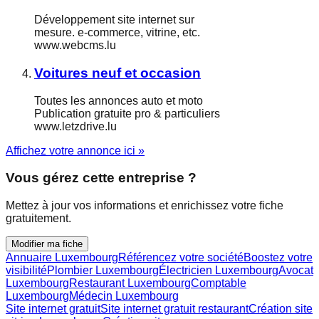
Développement site internet sur
mesure. e-commerce, vitrine, etc.
www.webcms.lu
Voitures neuf et occasion
Toutes les annonces auto et moto
Publication gratuite pro & particuliers
www.letzdrive.lu
Affichez votre annonce ici »
Vous gérez cette entreprise ?
Mettez à jour vos informations et enrichissez votre fiche
gratuitement.
Modifier ma fiche
Annuaire Luxembourg
Référencez votre société
Boostez votre
visibilité
Plombier Luxembourg
Électricien Luxembourg
Avocat
Luxembourg
Restaurant Luxembourg
Comptable
Luxembourg
Médecin Luxembourg
Site internet gratuit
Site internet gratuit restaurant
Création site