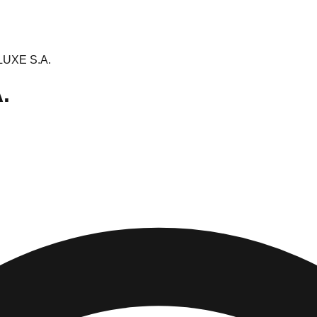
UXE S.A.
.