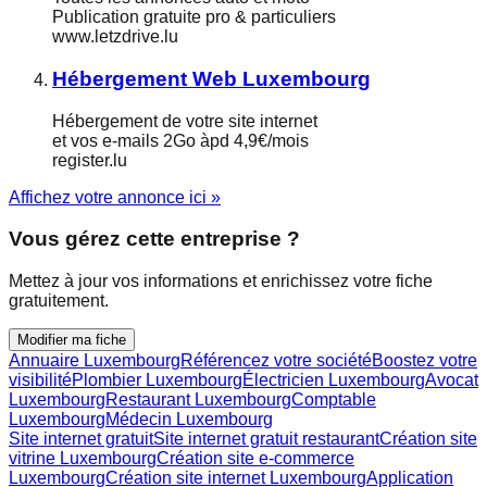
Publication gratuite pro & particuliers
www.letzdrive.lu
Hébergement Web Luxembourg
Hébergement de votre site internet
et vos e-mails 2Go àpd 4,9€/mois
register.lu
Affichez votre annonce ici »
Vous gérez cette entreprise ?
Mettez à jour vos informations et enrichissez votre fiche
gratuitement.
Modifier ma fiche
Annuaire Luxembourg
Référencez votre société
Boostez votre
visibilité
Plombier Luxembourg
Électricien Luxembourg
Avocat
Luxembourg
Restaurant Luxembourg
Comptable
Luxembourg
Médecin Luxembourg
Site internet gratuit
Site internet gratuit restaurant
Création site
vitrine Luxembourg
Création site e-commerce
Luxembourg
Création site internet Luxembourg
Application