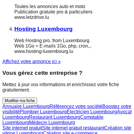
Toutes les annonces auto et moto
Publication gratuite pro & particuliers
www.letzdrive.lu
Hosting Luxembourg
Web Hosting pro. from Luxembourg
Web 1Go + E-mails 1Go, php, cron,..
www.hosting-luxembourg.lu
Affichez votre annonce ici »
Vous gérez cette entreprise ?
Mettez à jour vos informations et enrichissez votre fiche
gratuitement.
Modifier ma fiche
Annuaire Luxembourg
Référencez votre société
Boostez votre
visibilité
Plombier Luxembourg
Électricien Luxembourg
Avocat
Luxembourg
Restaurant Luxembourg
Comptable
Luxembourg
Médecin Luxembourg
Site internet gratuit
Site internet gratuit restaurant
Création site
vitrine Luxembourg
Création site e-commerce