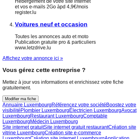
Hébergement de votre site internet
et vos e-mails 2Go àpd 4,9€/mois
register.lu
Voitures neuf et occasion
Toutes les annonces auto et moto
Publication gratuite pro & particuliers
www.letzdrive.lu
Affichez votre annonce ici »
Vous gérez cette entreprise ?
Mettez à jour vos informations et enrichissez votre fiche
gratuitement.
Modifier ma fiche
Annuaire Luxembourg
Référencez votre société
Boostez votre
visibilité
Plombier Luxembourg
Électricien Luxembourg
Avocat
Luxembourg
Restaurant Luxembourg
Comptable
Luxembourg
Médecin Luxembourg
Site internet gratuit
Site internet gratuit restaurant
Création site
vitrine Luxembourg
Création site e-commerce
Luxembourg
Création site internet Luxembourg
Application