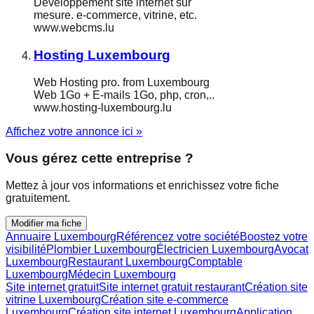
Développement site internet sur
mesure. e-commerce, vitrine, etc.
www.webcms.lu
Hosting Luxembourg
Web Hosting pro. from Luxembourg
Web 1Go + E-mails 1Go, php, cron,..
www.hosting-luxembourg.lu
Affichez votre annonce ici »
Vous gérez cette entreprise ?
Mettez à jour vos informations et enrichissez votre fiche
gratuitement.
Modifier ma fiche
Annuaire Luxembourg
Référencez votre société
Boostez votre
visibilité
Plombier Luxembourg
Électricien Luxembourg
Avocat
Luxembourg
Restaurant Luxembourg
Comptable
Luxembourg
Médecin Luxembourg
Site internet gratuit
Site internet gratuit restaurant
Création site
vitrine Luxembourg
Création site e-commerce
Luxembourg
Création site internet Luxembourg
Application