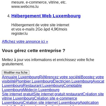
mesure. e-commerce, vitrine, etc.
www.webcms.lu
Hébergement Web Luxembourg
Hébergement de votre site internet
et vos e-mails 2Go àpd 4,9€/mois
register.lu
Affichez votre annonce ici »
Vous gérez cette entreprise ?
Mettez à jour vos informations et enrichissez votre fiche
gratuitement.
Modifier ma fiche
Annuaire Luxembourg
Référencez votre société
Boostez votre
visibilité
Plombier Luxembourg
Électricien Luxembourg
Avocat
Luxembourg
Restaurant Luxembourg
Comptable
Luxembourg
Médecin Luxembourg
Site internet gratuit
Site internet gratuit restaurant
Création site
vitrine Luxembourg
Création site e-commerce
Luxembourg
Création site internet Luxembourg
Application