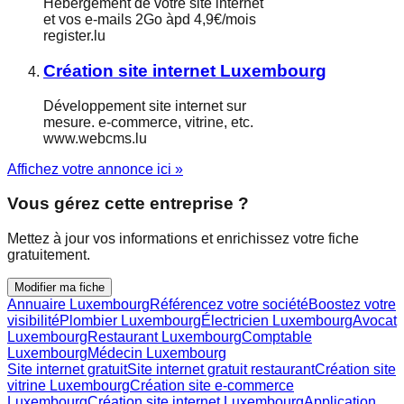
Hébergement de votre site internet
et vos e-mails 2Go àpd 4,9€/mois
register.lu
Création site internet Luxembourg
Développement site internet sur
mesure. e-commerce, vitrine, etc.
www.webcms.lu
Affichez votre annonce ici »
Vous gérez cette entreprise ?
Mettez à jour vos informations et enrichissez votre fiche
gratuitement.
Modifier ma fiche
Annuaire Luxembourg
Référencez votre société
Boostez votre
visibilité
Plombier Luxembourg
Électricien Luxembourg
Avocat
Luxembourg
Restaurant Luxembourg
Comptable
Luxembourg
Médecin Luxembourg
Site internet gratuit
Site internet gratuit restaurant
Création site
vitrine Luxembourg
Création site e-commerce
Luxembourg
Création site internet Luxembourg
Application