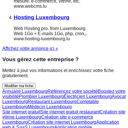
mesure. e-commerce, vitrine, etc.
www.webcms.lu
Hosting Luxembourg
Web Hosting pro. from Luxembourg
Web 1Go + E-mails 1Go, php, cron,..
www.hosting-luxembourg.lu
Affichez votre annonce ici »
Vous gérez cette entreprise ?
Mettez à jour vos informations et enrichissez votre fiche
gratuitement.
Modifier ma fiche
Annuaire Luxembourg
Référencez votre société
Boostez votre
visibilité
Plombier Luxembourg
Électricien Luxembourg
Avocat
Luxembourg
Restaurant Luxembourg
Comptable
Luxembourg
Médecin Luxembourg
Site internet gratuit
Site internet gratuit restaurant
Création site
vitrine Luxembourg
Création site e-commerce
Luxembourg
Création site internet Luxembourg
Application
web & SaaS Luxembourg
Application mobile