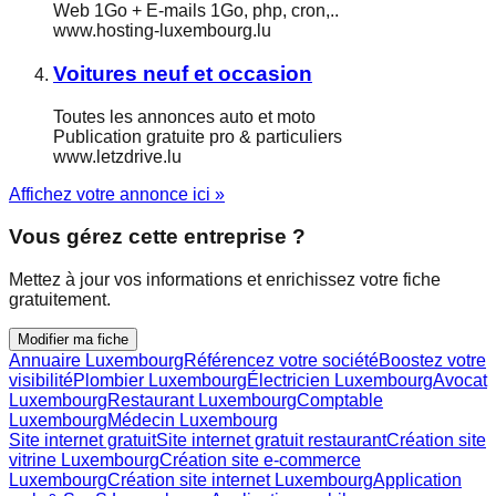
Web 1Go + E-mails 1Go, php, cron,..
www.hosting-luxembourg.lu
Voitures neuf et occasion
Toutes les annonces auto et moto
Publication gratuite pro & particuliers
www.letzdrive.lu
Affichez votre annonce ici »
Vous gérez cette entreprise ?
Mettez à jour vos informations et enrichissez votre fiche
gratuitement.
Modifier ma fiche
Annuaire Luxembourg
Référencez votre société
Boostez votre
visibilité
Plombier Luxembourg
Électricien Luxembourg
Avocat
Luxembourg
Restaurant Luxembourg
Comptable
Luxembourg
Médecin Luxembourg
Site internet gratuit
Site internet gratuit restaurant
Création site
vitrine Luxembourg
Création site e-commerce
Luxembourg
Création site internet Luxembourg
Application