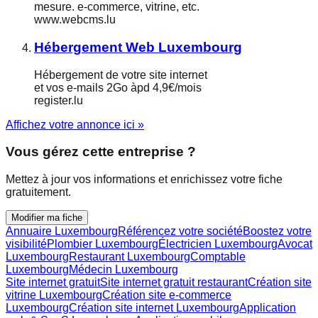
mesure. e-commerce, vitrine, etc.
www.webcms.lu
Hébergement Web Luxembourg
Hébergement de votre site internet
et vos e-mails 2Go àpd 4,9€/mois
register.lu
Affichez votre annonce ici »
Vous gérez cette entreprise ?
Mettez à jour vos informations et enrichissez votre fiche
gratuitement.
Modifier ma fiche
Annuaire Luxembourg
Référencez votre société
Boostez votre
visibilité
Plombier Luxembourg
Électricien Luxembourg
Avocat
Luxembourg
Restaurant Luxembourg
Comptable
Luxembourg
Médecin Luxembourg
Site internet gratuit
Site internet gratuit restaurant
Création site
vitrine Luxembourg
Création site e-commerce
Luxembourg
Création site internet Luxembourg
Application