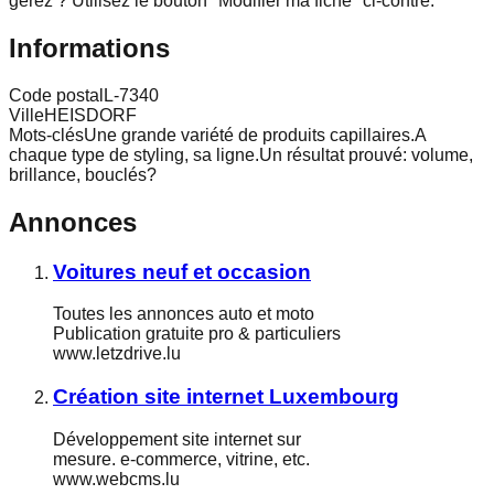
gérez ? Utilisez le bouton "Modifier ma fiche" ci-contre.
Informations
Code postal
L-7340
Ville
HEISDORF
Mots-clés
Une grande variété de produits capillaires.A
chaque type de styling, sa ligne.Un résultat prouvé: volume,
brillance, bouclés?
Annonces
Voitures neuf et occasion
Toutes les annonces auto et moto
Publication gratuite pro & particuliers
www.letzdrive.lu
Création site internet Luxembourg
Développement site internet sur
mesure. e-commerce, vitrine, etc.
www.webcms.lu