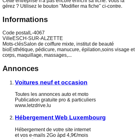
Cette entreprise n'a pas encore enrichi sa fiche.
Vous la
gérez ? Utilisez le bouton "Modifier ma fiche" ci-contre.
Informations
Code postal
L-4067
Ville
ESCH-SUR-ALZETTE
Mots-clés
Salon de coiffure mixte, institut de beauté
bioEsthétique, pédicure, manucure, épilation,soins visage et
corps, maquillage, massages,...
Annonces
Voitures neuf et occasion
Toutes les annonces auto et moto
Publication gratuite pro & particuliers
www.letzdrive.lu
Hébergement Web Luxembourg
Hébergement de votre site internet
et vos e-mails 2Go àpd 4,9€/mois