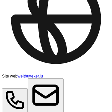
Site web
weltbutteker.lu