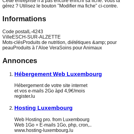
Cette entreprise n'a pas encore enrichi sa fiche.
Vous la
gérez ? Utilisez le bouton "Modifier ma fiche" ci-contre.
Informations
Code postal
L-4243
Ville
ESCH-SUR-ALZETTE
Mots-clés
Produits de nutrition, diététiques &amp; pour
peauProduits à l’Aloe VeraSoins pour Animaux
Annonces
Hébergement Web Luxembourg
Hébergement de votre site internet
et vos e-mails 2Go àpd 4,9€/mois
register.lu
Hosting Luxembourg
Web Hosting pro. from Luxembourg
Web 1Go + E-mails 1Go, php, cron,..
www.hosting-luxembourg.lu