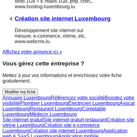
Web 1Go + E-mails 1Go, php, cron,..
www.hosting-luxembourg.lu
Création site internet Luxembourg
Développement site internet sur
mesure. e-commerce, vitrine, etc.
www.webcms.lu
Affichez votre annonce ici »
Vous gérez cette entreprise ?
Mettez à jour vos informations et enrichissez votre fiche
gratuitement.
Modifier ma fiche
Annuaire Luxembourg
Référencez votre société
Boostez votre
visibilité
Plombier Luxembourg
Électricien Luxembourg
Avocat
Luxembourg
Restaurant Luxembourg
Comptable
Luxembourg
Médecin Luxembourg
Site internet gratuit
Site internet gratuit restaurant
Création site
vitrine Luxembourg
Création site e-commerce
Luxembourg
Création site internet Luxembourg
Application
web & SaaS Luxembourg
Application mobile