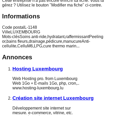
Cette entreprise n'a pas encore enrichi sa fiche.
Vous la
gérez ? Utilisez le bouton "Modifier ma fiche" ci-contre.
Informations
Code postal
L-1148
Ville
LUXEMBOURG
Mots-clés
Soins anti-ride,hydratant,raffermissantPeeling
or,bains fleurs,drainage,pédicure,manucureAnti-
cellulite,CelluM6,LPG,cure thermo marin...
Annonces
Hosting Luxembourg
Web Hosting pro. from Luxembourg
Web 1Go + E-mails 1Go, php, cron,..
www.hosting-luxembourg.lu
Création site internet Luxembourg
Développement site internet sur
mesure. e-commerce, vitrine, etc.