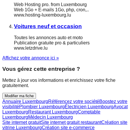
Web Hosting pro. from Luxembourg
Web 1Go + E-mails 1Go, php, cron,..
www.hosting-luxembourg.lu
Voitures neuf et occasion
Toutes les annonces auto et moto
Publication gratuite pro & particuliers
www.letzdrive.lu
Affichez votre annonce ici »
Vous gérez cette entreprise ?
Mettez à jour vos informations et enrichissez votre fiche
gratuitement.
Modifier ma fiche
Annuaire Luxembourg
Référencez votre société
Boostez votre
visibilité
Plombier Luxembourg
Électricien Luxembourg
Avocat
Luxembourg
Restaurant Luxembourg
Comptable
Luxembourg
Médecin Luxembourg
Site internet gratuit
Site internet gratuit restaurant
Création site
vitrine Luxembourg
Création site e-commerce