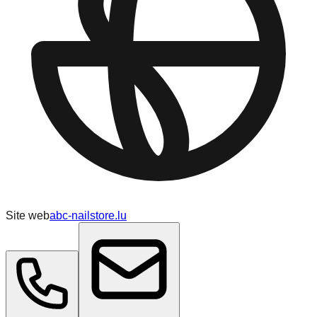
Site web
abc-nailstore.lu