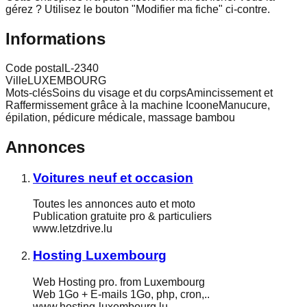
gérez ? Utilisez le bouton "Modifier ma fiche" ci-contre.
Informations
Code postal
L-2340
Ville
LUXEMBOURG
Mots-clés
Soins du visage et du corpsAmincissement et
Raffermissement grâce à la machine IcooneManucure,
épilation, pédicure médicale, massage bambou
Annonces
Voitures neuf et occasion
Toutes les annonces auto et moto
Publication gratuite pro & particuliers
www.letzdrive.lu
Hosting Luxembourg
Web Hosting pro. from Luxembourg
Web 1Go + E-mails 1Go, php, cron,..
www.hosting-luxembourg.lu