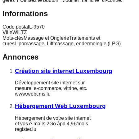
gérez ? Utilisez le bouton "Modifier ma fiche" ci-contre.
Informations
Code postal
L-9570
Ville
WILTZ
Mots-clés
Massage et OnglerieTraitements et
curesLipomassage, Liftmassage, endermologie (LPG)
Annonces
Création site internet Luxembourg
Développement site internet sur
mesure. e-commerce, vitrine, etc.
www.webcms.lu
Hébergement Web Luxembourg
Hébergement de votre site internet
et vos e-mails 2Go àpd 4,9€/mois
register.lu