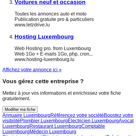
Voitures neuf et occasion
Toutes les annonces auto et moto
Publication gratuite pro & particuliers
www.letzdrive.lu
Hosting Luxembourg
Web Hosting pro. from Luxembourg
Web 1Go + E-mails 1Go, php, cron,..
www.hosting-luxembourg.lu
Affichez votre annonce ici »
Vous gérez cette entreprise ?
Mettez à jour vos informations et enrichissez votre fiche
gratuitement.
Modifier ma fiche
Annuaire Luxembourg
Référencez votre société
Boostez votre
visibilité
Plombier Luxembourg
Électricien Luxembourg
Avocat
Luxembourg
Restaurant Luxembourg
Comptable
Luxembourg
Médecin Luxembourg