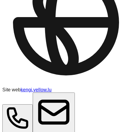
Site web
kengi.yellow.lu