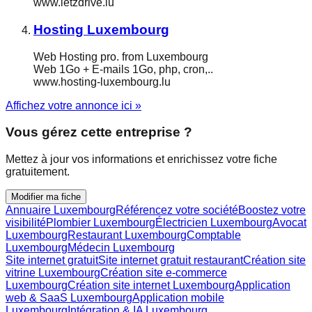
www.letzdrive.lu
Hosting Luxembourg
Web Hosting pro. from Luxembourg
Web 1Go + E-mails 1Go, php, cron,..
www.hosting-luxembourg.lu
Affichez votre annonce ici »
Vous gérez cette entreprise ?
Mettez à jour vos informations et enrichissez votre fiche
gratuitement.
Modifier ma fiche
Annuaire Luxembourg
Référencez votre société
Boostez votre
visibilité
Plombier Luxembourg
Électricien Luxembourg
Avocat
Luxembourg
Restaurant Luxembourg
Comptable
Luxembourg
Médecin Luxembourg
Site internet gratuit
Site internet gratuit restaurant
Création site
vitrine Luxembourg
Création site e-commerce
Luxembourg
Création site internet Luxembourg
Application
web & SaaS Luxembourg
Application mobile
Luxembourg
Intégration & IA Luxembourg