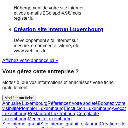
Hébergement de votre site internet
et vos e-mails 2Go àpd 4,9€/mois
register.lu
Création site internet Luxembourg
Développement site internet sur
mesure. e-commerce, vitrine, etc.
www.webcms.lu
Affichez votre annonce ici »
Vous gérez cette entreprise ?
Mettez à jour vos informations et enrichissez votre fiche
gratuitement.
Modifier ma fiche
Annuaire Luxembourg
Référencez votre société
Boostez votre
visibilité
Plombier Luxembourg
Électricien Luxembourg
Avocat
Luxembourg
Restaurant Luxembourg
Comptable
Luxembourg
Médecin Luxembourg
Site internet gratuit
Site internet gratuit restaurant
Création site