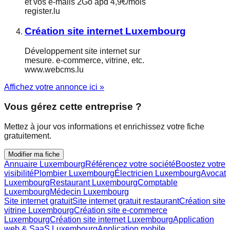
et vos e-mails 2Go àpd 4,9€/mois
register.lu
Création site internet Luxembourg
Développement site internet sur
mesure. e-commerce, vitrine, etc.
www.webcms.lu
Affichez votre annonce ici »
Vous gérez cette entreprise ?
Mettez à jour vos informations et enrichissez votre fiche
gratuitement.
Modifier ma fiche
Annuaire Luxembourg
Référencez votre société
Boostez votre
visibilité
Plombier Luxembourg
Électricien Luxembourg
Avocat
Luxembourg
Restaurant Luxembourg
Comptable
Luxembourg
Médecin Luxembourg
Site internet gratuit
Site internet gratuit restaurant
Création site
vitrine Luxembourg
Création site e-commerce
Luxembourg
Création site internet Luxembourg
Application
web & SaaS Luxembourg
Application mobile