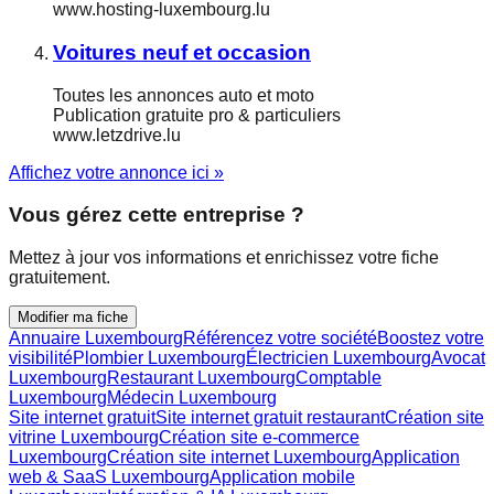
www.hosting-luxembourg.lu
Voitures neuf et occasion
Toutes les annonces auto et moto
Publication gratuite pro & particuliers
www.letzdrive.lu
Affichez votre annonce ici »
Vous gérez cette entreprise ?
Mettez à jour vos informations et enrichissez votre fiche
gratuitement.
Modifier ma fiche
Annuaire Luxembourg
Référencez votre société
Boostez votre
visibilité
Plombier Luxembourg
Électricien Luxembourg
Avocat
Luxembourg
Restaurant Luxembourg
Comptable
Luxembourg
Médecin Luxembourg
Site internet gratuit
Site internet gratuit restaurant
Création site
vitrine Luxembourg
Création site e-commerce
Luxembourg
Création site internet Luxembourg
Application
web & SaaS Luxembourg
Application mobile