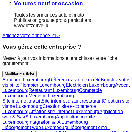
Voitures neuf et occasion
Toutes les annonces auto et moto
Publication gratuite pro & particuliers
www.letzdrive.lu
Affichez votre annonce ici »
Vous gérez cette entreprise ?
Mettez à jour vos informations et enrichissez votre fiche
gratuitement.
Modifier ma fiche
Annuaire Luxembourg
Référencez votre société
Boostez votre
visibilité
Plombier Luxembourg
Électricien Luxembourg
Avocat
Luxembourg
Restaurant Luxembourg
Comptable
Luxembourg
Médecin Luxembourg
Site internet gratuit
Site internet gratuit restaurant
Création site
vitrine Luxembourg
Création site e-commerce
Luxembourg
Création site internet Luxembourg
Application
web & SaaS Luxembourg
Application mobile
Luxembourg
Intégration & IA Luxembourg
Hébergement web Luxembourg
Hébergement email