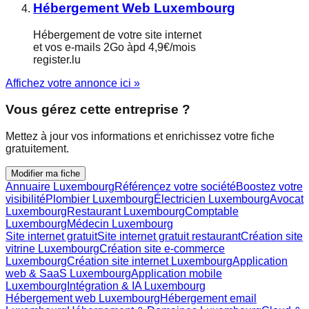
Hébergement Web Luxembourg
Hébergement de votre site internet
et vos e-mails 2Go àpd 4,9€/mois
register.lu
Affichez votre annonce ici »
Vous gérez cette entreprise ?
Mettez à jour vos informations et enrichissez votre fiche
gratuitement.
Modifier ma fiche
Annuaire Luxembourg
Référencez votre société
Boostez votre
visibilité
Plombier Luxembourg
Électricien Luxembourg
Avocat
Luxembourg
Restaurant Luxembourg
Comptable
Luxembourg
Médecin Luxembourg
Site internet gratuit
Site internet gratuit restaurant
Création site
vitrine Luxembourg
Création site e-commerce
Luxembourg
Création site internet Luxembourg
Application
web & SaaS Luxembourg
Application mobile
Luxembourg
Intégration & IA Luxembourg
Hébergement web Luxembourg
Hébergement email