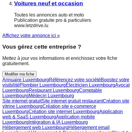
Voitures neuf et occasion
Toutes les annonces auto et moto
Publication gratuite pro & particuliers
www.letzdrive.lu
Affichez votre annonce ici »
Vous gérez cette entreprise ?
Mettez à jour vos informations et enrichissez votre fiche
gratuitement.
Modifier ma fiche
Annuaire Luxembourg
Référencez votre société
Boostez votre
visibilité
Plombier Luxembourg
Électricien Luxembourg
Avocat
Luxembourg
Restaurant Luxembourg
Comptable
Luxembourg
Médecin Luxembourg
Site internet gratuit
Site internet gratuit restaurant
Création site
vitrine Luxembourg
Création site e-commerce
Luxembourg
Création site internet Luxembourg
Application
web & SaaS Luxembourg
Application mobile
Luxembourg
Intégration & IA Luxembourg
Hébergement web Luxembourg
Hébergement email