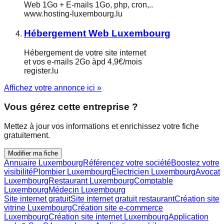
Web 1Go + E-mails 1Go, php, cron,..
www.hosting-luxembourg.lu
Hébergement Web Luxembourg
Hébergement de votre site internet
et vos e-mails 2Go àpd 4,9€/mois
register.lu
Affichez votre annonce ici »
Vous gérez cette entreprise ?
Mettez à jour vos informations et enrichissez votre fiche
gratuitement.
Modifier ma fiche
Annuaire Luxembourg
Référencez votre société
Boostez votre
visibilité
Plombier Luxembourg
Électricien Luxembourg
Avocat
Luxembourg
Restaurant Luxembourg
Comptable
Luxembourg
Médecin Luxembourg
Site internet gratuit
Site internet gratuit restaurant
Création site
vitrine Luxembourg
Création site e-commerce
Luxembourg
Création site internet Luxembourg
Application