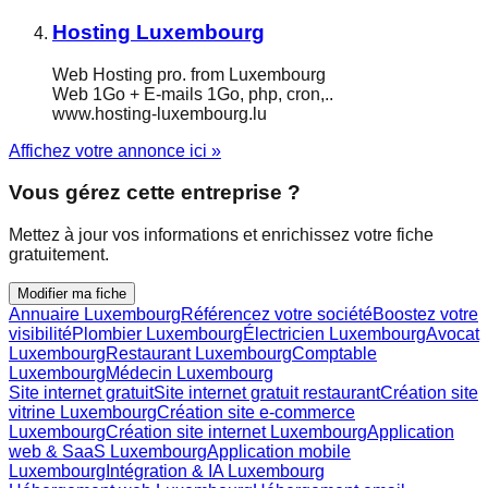
Hosting Luxembourg
Web Hosting pro. from Luxembourg
Web 1Go + E-mails 1Go, php, cron,..
www.hosting-luxembourg.lu
Affichez votre annonce ici »
Vous gérez cette entreprise ?
Mettez à jour vos informations et enrichissez votre fiche
gratuitement.
Modifier ma fiche
Annuaire Luxembourg
Référencez votre société
Boostez votre
visibilité
Plombier Luxembourg
Électricien Luxembourg
Avocat
Luxembourg
Restaurant Luxembourg
Comptable
Luxembourg
Médecin Luxembourg
Site internet gratuit
Site internet gratuit restaurant
Création site
vitrine Luxembourg
Création site e-commerce
Luxembourg
Création site internet Luxembourg
Application
web & SaaS Luxembourg
Application mobile
Luxembourg
Intégration & IA Luxembourg