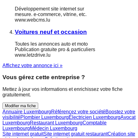
Développement site internet sur
mesure. e-commerce, vitrine, etc.
www.webcms.lu
Voitures neuf et occasion
Toutes les annonces auto et moto
Publication gratuite pro & particuliers
www.letzdrive.lu
Affichez votre annonce ici »
Vous gérez cette entreprise ?
Mettez à jour vos informations et enrichissez votre fiche
gratuitement.
Modifier ma fiche
Annuaire Luxembourg
Référencez votre société
Boostez votre
visibilité
Plombier Luxembourg
Électricien Luxembourg
Avocat
Luxembourg
Restaurant Luxembourg
Comptable
Luxembourg
Médecin Luxembourg
Site internet gratuit
Site internet gratuit restaurant
Création site