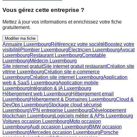
Vous gérez cette entreprise ?
Mettez à jour vos informations et enrichissez votre fiche
gratuitement.
Modifier ma fiche
Annuaire Luxembourg
Référencez votre société
Boostez votre
visibilité
Plombier Luxembourg
Électricien Luxembourg
Avocat
Luxembourg
Restaurant Luxembourg
Comptable
Luxembourg
Médecin Luxembourg
Site internet gratuit
Site internet gratuit restaurant
Création site
vitrine Luxembourg
Création site e-commerce
Luxembourg
Création site internet Luxembourg
Application
web & SaaS Luxembourg
Application mobile
Luxembourg
Intégration & IA Luxembourg
Hébergement web Luxembourg
Hébergement email
Luxembourg
Hébergement & Domaines Luxembourg
Cloud &
DevOps Luxembourg
Stockage cloud sécurisé
Luxembourg
VPN entreprise Luxembourg
Développement
blockchain Luxembourg
Logiciels métier & APIs Luxembourg
Voitures occasion Luxembourg
Moto occasion
Luxembourg
Audi occasion Luxembourg
BMW occasion
Luxembourg
Mercedes occasion Luxembourg
Porsche