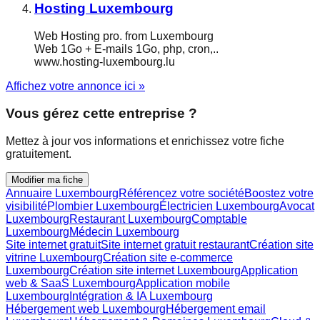
Hosting Luxembourg
Web Hosting pro. from Luxembourg
Web 1Go + E-mails 1Go, php, cron,..
www.hosting-luxembourg.lu
Affichez votre annonce ici »
Vous gérez cette entreprise ?
Mettez à jour vos informations et enrichissez votre fiche
gratuitement.
Modifier ma fiche
Annuaire Luxembourg
Référencez votre société
Boostez votre
visibilité
Plombier Luxembourg
Électricien Luxembourg
Avocat
Luxembourg
Restaurant Luxembourg
Comptable
Luxembourg
Médecin Luxembourg
Site internet gratuit
Site internet gratuit restaurant
Création site
vitrine Luxembourg
Création site e-commerce
Luxembourg
Création site internet Luxembourg
Application
web & SaaS Luxembourg
Application mobile
Luxembourg
Intégration & IA Luxembourg
Hébergement web Luxembourg
Hébergement email