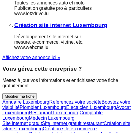
Toutes les annonces auto et moto
Publication gratuite pro & particuliers
www.letzdrive.lu
Création site internet Luxembourg
Développement site internet sur
mesure. e-commerce, vitrine, etc.
www.webcms.lu
Affichez votre annonce ici »
Vous gérez cette entreprise ?
Mettez à jour vos informations et enrichissez votre fiche
gratuitement.
Modifier ma fiche
Annuaire Luxembourg
Référencez votre société
Boostez votre
visibilité
Plombier Luxembourg
Électricien Luxembourg
Avocat
Luxembourg
Restaurant Luxembourg
Comptable
Luxembourg
Médecin Luxembourg
Site internet gratuit
Site internet gratuit restaurant
Création site
vitrine Luxembourg
Création site e-commerce