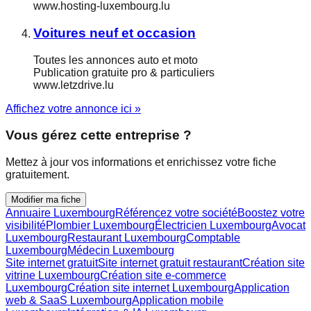
www.hosting-luxembourg.lu
Voitures neuf et occasion
Toutes les annonces auto et moto
Publication gratuite pro & particuliers
www.letzdrive.lu
Affichez votre annonce ici »
Vous gérez cette entreprise ?
Mettez à jour vos informations et enrichissez votre fiche
gratuitement.
Modifier ma fiche
Annuaire Luxembourg
Référencez votre société
Boostez votre
visibilité
Plombier Luxembourg
Électricien Luxembourg
Avocat
Luxembourg
Restaurant Luxembourg
Comptable
Luxembourg
Médecin Luxembourg
Site internet gratuit
Site internet gratuit restaurant
Création site
vitrine Luxembourg
Création site e-commerce
Luxembourg
Création site internet Luxembourg
Application
web & SaaS Luxembourg
Application mobile