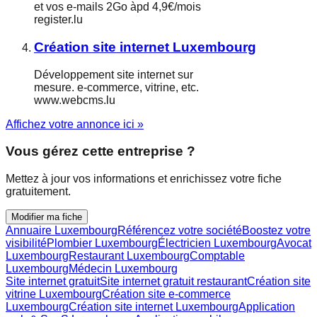
et vos e-mails 2Go àpd 4,9€/mois
register.lu
Création site internet Luxembourg
Développement site internet sur
mesure. e-commerce, vitrine, etc.
www.webcms.lu
Affichez votre annonce ici »
Vous gérez cette entreprise ?
Mettez à jour vos informations et enrichissez votre fiche
gratuitement.
Modifier ma fiche
Annuaire Luxembourg
Référencez votre société
Boostez votre
visibilité
Plombier Luxembourg
Électricien Luxembourg
Avocat
Luxembourg
Restaurant Luxembourg
Comptable
Luxembourg
Médecin Luxembourg
Site internet gratuit
Site internet gratuit restaurant
Création site
vitrine Luxembourg
Création site e-commerce
Luxembourg
Création site internet Luxembourg
Application