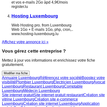
et vos e-mails 2Go àpd 4,9€/mois
register.lu
Hosting Luxembourg
Web Hosting pro. from Luxembourg
Web 1Go + E-mails 1Go, php, cron,..
www.hosting-luxembourg.lu
Affichez votre annonce ici »
Vous gérez cette entreprise ?
Mettez à jour vos informations et enrichissez votre fiche
gratuitement.
Modifier ma fiche
Annuaire Luxembourg
Référencez votre société
Boostez votre
visibilité
Plombier Luxembourg
Électricien Luxembourg
Avocat
Luxembourg
Restaurant Luxembourg
Comptable
Luxembourg
Médecin Luxembourg
Site internet gratuit
Site internet gratuit restaurant
Création site
vitrine Luxembourg
Création site e-commerce
Luxembourg
Création site internet Luxembourg
Application