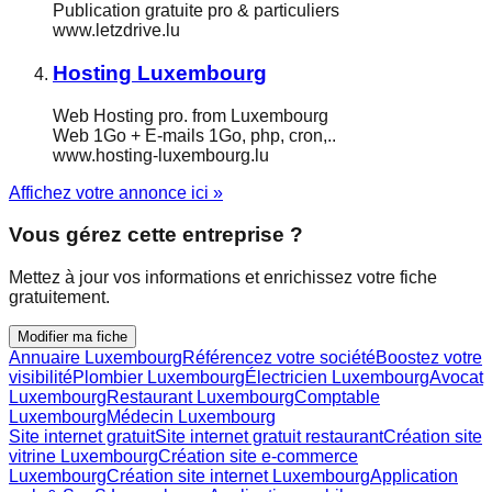
Publication gratuite pro & particuliers
www.letzdrive.lu
Hosting Luxembourg
Web Hosting pro. from Luxembourg
Web 1Go + E-mails 1Go, php, cron,..
www.hosting-luxembourg.lu
Affichez votre annonce ici »
Vous gérez cette entreprise ?
Mettez à jour vos informations et enrichissez votre fiche
gratuitement.
Modifier ma fiche
Annuaire Luxembourg
Référencez votre société
Boostez votre
visibilité
Plombier Luxembourg
Électricien Luxembourg
Avocat
Luxembourg
Restaurant Luxembourg
Comptable
Luxembourg
Médecin Luxembourg
Site internet gratuit
Site internet gratuit restaurant
Création site
vitrine Luxembourg
Création site e-commerce
Luxembourg
Création site internet Luxembourg
Application