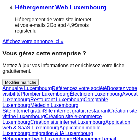
Hébergement Web Luxembourg
Hébergement de votre site internet
et vos e-mails 2Go àpd 4,9€/mois
register.lu
Affichez votre annonce ici »
Vous gérez cette entreprise ?
Mettez à jour vos informations et enrichissez votre fiche
gratuitement.
Modifier ma fiche
Annuaire Luxembourg
Référencez votre société
Boostez votre
visibilité
Plombier Luxembourg
Électricien Luxembourg
Avocat
Luxembourg
Restaurant Luxembourg
Comptable
Luxembourg
Médecin Luxembourg
Site internet gratuit
Site internet gratuit restaurant
Création site
vitrine Luxembourg
Création site e-commerce
Luxembourg
Création site internet Luxembourg
Application
web & SaaS Luxembourg
Application mobile
Luxembourg
Intégration & IA Luxembourg
Hébergement web Luxembourg
Hébergement email