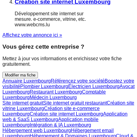
Création site internet Luxembourg
Développement site internet sur
mesure. e-commerce, vitrine, etc.
www.webcms.lu
Affichez votre annonce ici »
Vous gérez cette entreprise ?
Mettez à jour vos informations et enrichissez votre fiche
gratuitement.
Modifier ma fiche
Annuaire Luxembourg
Référencez votre société
Boostez votre
visibilité
Plombier Luxembourg
Électricien Luxembourg
Avocat
Luxembourg
Restaurant Luxembourg
Comptable
Luxembourg
Médecin Luxembourg
Site internet gratuit
Site internet gratuit restaurant
Création site
vitrine Luxembourg
Création site e-commerce
Luxembourg
Création site internet Luxembourg
Application
web & SaaS Luxembourg
Application mobile
Luxembourg
Intégration & IA Luxembourg
Hébergement web Luxembourg
Hébergement email
Luxembourg
Hébergement & Domaines Luxembourg
Cloud &