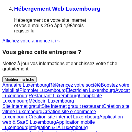
Hébergement Web Luxembourg
Hébergement de votre site internet
et vos e-mails 2Go àpd 4,9€/mois
register.lu
Affichez votre annonce ici »
Vous gérez cette entreprise ?
Mettez à jour vos informations et enrichissez votre fiche
gratuitement.
Modifier ma fiche
Annuaire Luxembourg
Référencez votre société
Boostez votre
visibilité
Plombier Luxembourg
Électricien Luxembourg
Avocat
Luxembourg
Restaurant Luxembourg
Comptable
Luxembourg
Médecin Luxembourg
Site internet gratuit
Site internet gratuit restaurant
Création site
vitrine Luxembourg
Création site e-commerce
Luxembourg
Création site internet Luxembourg
Application
web & SaaS Luxembourg
Application mobile
Luxembourg
Intégration & IA Luxembourg